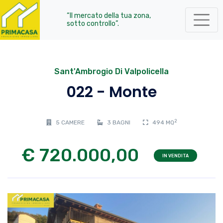
“Il mercato della tua zona,
sotto controllo”.
Sant'Ambrogio Di Valpolicella
022 - Monte
2
5 CAMERE
3 BAGNI
494 MQ
€ 720.000,00
IN VENDITA