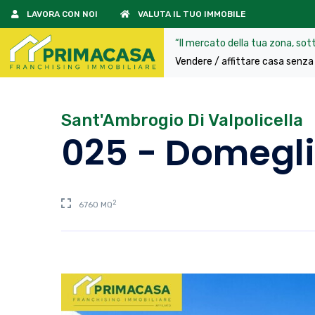
LAVORA CON NOI
VALUTA IL TUO IMMOBILE
“Il mercato della tua zona, sott
Vendere / affittare casa senza 
Sant'Ambrogio Di Valpolicella
025 - Domegl
2
6760 MQ