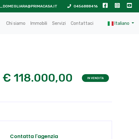
_DOMEGLIARA@PRIMACASA.IT
0456888416
Chi siamo
Immobili
Servizi
Contattaci
Italiano
€ 118.000,00
IN VENDITA
Contatta l'agenzia