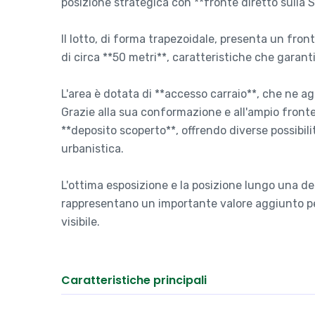
posizione strategica con **fronte diretto sulla S
Il lotto, di forma trapezoidale, presenta un fron
di circa **50 metri**, caratteristiche che garant
L'area è dotata di **accesso carraio**, che ne ag
Grazie alla sua conformazione e all'ampio fronte 
**deposito scoperto**, offrendo diverse possibilit
urbanistica.
L'ottima esposizione e la posizione lungo una del
rappresentano un importante valore aggiunto pe
visibile.
Caratteristiche principali