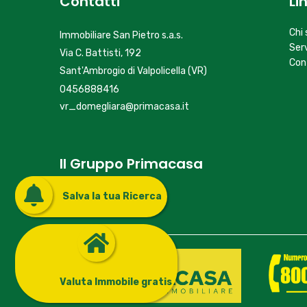
Contatti
Li
Chi
Immobiliare San Pietro s.a.s.
Serv
Via C. Battisti, 192
Con
Sant'Ambrogio di Valpolicella (VR)
0456888416
vr_domegliara@primacasa.it
Il Gruppo Primacasa
Salva la tua Ricerca
www.primacasa.it
Valuta Immobile gratis