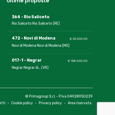
Ultime proposte
364 - Rio Saliceto
Rio Saliceto Rio Saliceto (RE)
472 - Novi di Modena
€ 33.000,00
Novi di Modena Novi di Modena (MO)
017-1 - Negrar
€ 158.000,00
Negrar Negrar di... (VR)
© Primagroup S.r.l. - P.Iva 04928950239
tti
-
Cookie policy
-
Privacy policy
-
Area riservata